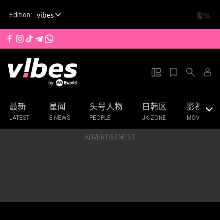
S
vibes
繁体
Edition:
k
i
p
t
o
m
a
最新
星闻
头号人物
日韩区
影视
i
n
LATEST
E-NEWS
PEOPLE
JK-ZONE
MOVIES & 
c
ADVERTISEMENT
o
n
t
e
n
t