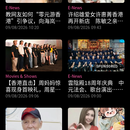
E-News
E-News
教网友如何“零元游香
许绍雄爱女许惠菁香港
港”引争议，向海岚把
再开新店 陈敏之亲临
责任推给“标题”？
捧场、客串一日店长
09/08/2026 10:20
09/08/2026 09:43
SPONSORED
Movies & Shows
E-News
【香港直击】周妈妈惊
雲陰殿18周年庆典 中
喜现身首映礼，周星
元法会、歌台演出……
驰、刘嘉玲“斗嘴”逗
亮点活动不断！
09/08/2026 09:06
09/08/2026 09:00
乐全场！