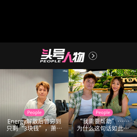
People
People
Energy解散后曾穷到
“我需要帮助”……
只剩“3块钱”，萧景
为什么这句话如此难
鸿需靠家人救济维持
以启齿？