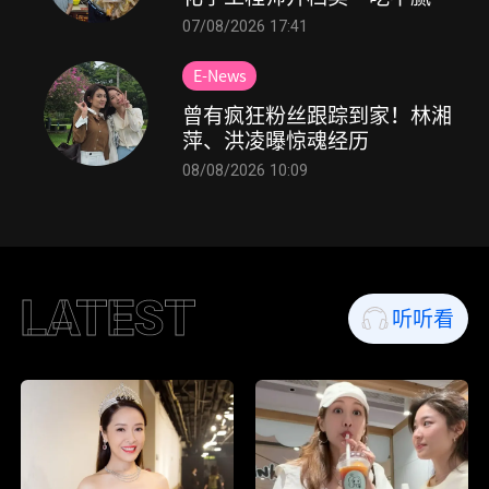
的炒福建虾面！
07/08/2026 17:41
E-News
曾有疯狂粉丝跟踪到家！林湘
萍、洪凌曝惊魂经历
08/08/2026 10:09
LATEST
听听看