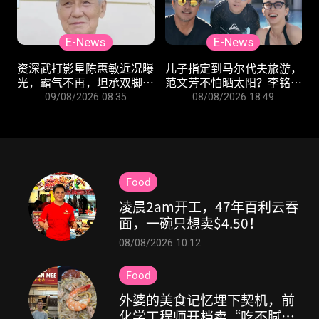
E-News
E-News
资深武打影星陈惠敏近况曝
儿子指定到马尔代夫旅游，
光，霸气不再，坦承双脚出
范文芳不怕晒太阳？李铭顺
问题！
笑曝关键
09/08/2026 08:35
08/08/2026 18:49
Food
凌晨2am开工，47年百利云吞
面，一碗只想卖$4.50！
08/08/2026 10:12
Food
外婆的美食记忆埋下契机，前
化学工程师开档卖“吃不腻”