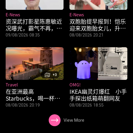
E-News
E-News
资深武打影星陈惠敏近
双胞胎提早报到！恺乐
况曝光，霸气不再，坦
迎来双胞胎女儿，升格
承双脚出问题！
三宝妈
09/08/2026 08:35
08/08/2026 20:21
+3
Travel
OMG!
在亚洲最高
IKEA幽灵灯爆红 小手
Starbucks，喝一杯神
手探出纸箱萌翻网友
仙咖啡
08/08/2026 20:19
08/08/2026 18:55
View More