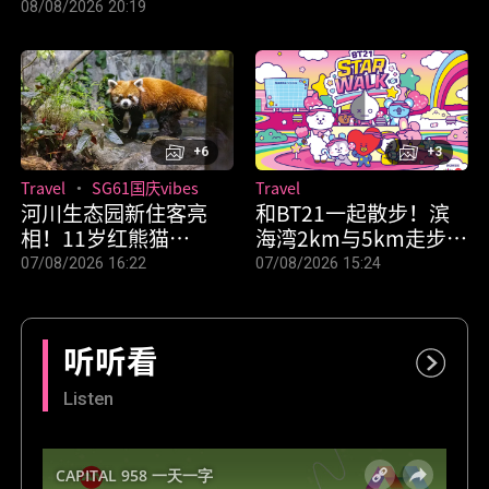
08/08/2026 20:19
+6
+3
Travel
SG61国庆vibes
Travel
河川生态园新住客亮
和BT21一起散步！滨
相！11岁红熊猫
海湾2km与5km走步会
“Yaffa”从台北来，国
“BT21 STAR WALK”
07/08/2026 16:22
07/08/2026 15:24
庆日周末正式见客
9月12日登场
听听看
Listen