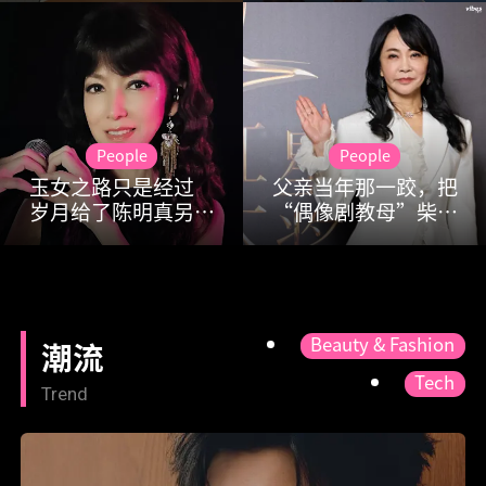
生活
People
People
玉女之路只是经过
父亲当年那一跤，把
岁月给了陈明真另一
“偶像剧教母”柴智
张表情
屏“推”进了影视圈
Beauty & Fashion
潮流
Tech
Trend