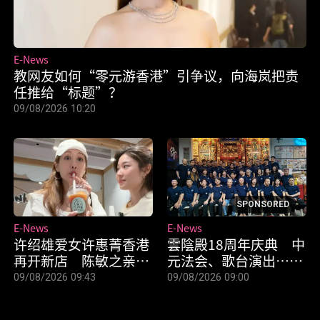
E-News
教网友如何“零元游香港”引争议，向海岚把责
任推给“标题”？
09/08/2026 10:20
SPONSORED
E-News
E-News
许绍雄爱女许惠菁香港
雲陰殿18周年庆典 中
再开新店 陈敏之亲临
元法会、歌台演出……
捧场、客串一日店长
亮点活动不断！
09/08/2026 09:43
09/08/2026 09:00