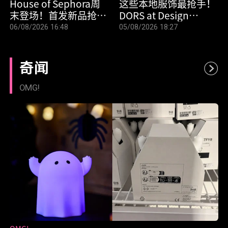
House of Sephora周
这些本地服饰最抢手！
末登场！首发新品抢先
DORS at Design
试，Gold会员还有专属
Orchard 畅销榜公开，
06/08/2026 16:48
05/08/2026 18:27
礼袋
员工亲授选购攻略
奇闻
OMG!