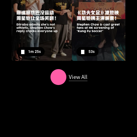
1m 25s
53s
View All