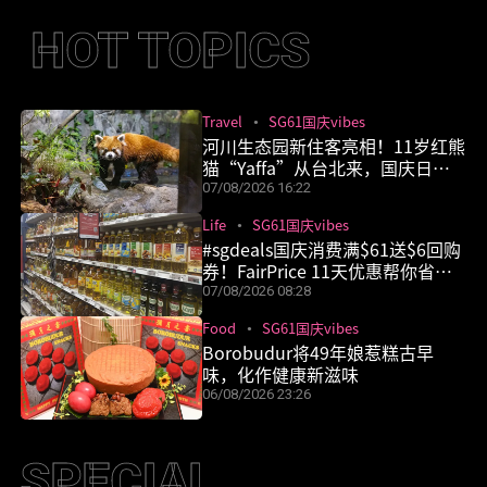
HOT TOPICS
SG61国庆
什么鬼都
职场攻略
食谱
Travel
SG61国庆vibes
vibes
有
河川生态园新住客亮相！11岁红熊
猫“Yaffa”从台北来，国庆日周
末正式见客
07/08/2026 16:22
Life
SG61国庆vibes
#sgdeals国庆消费满$61送$6回购
券！FairPrice 11天优惠帮你省更
多
07/08/2026 08:28
Food
SG61国庆vibes
Borobudur将49年娘惹糕古早
味，化作健康新滋味
06/08/2026 23:26
SPECIAL