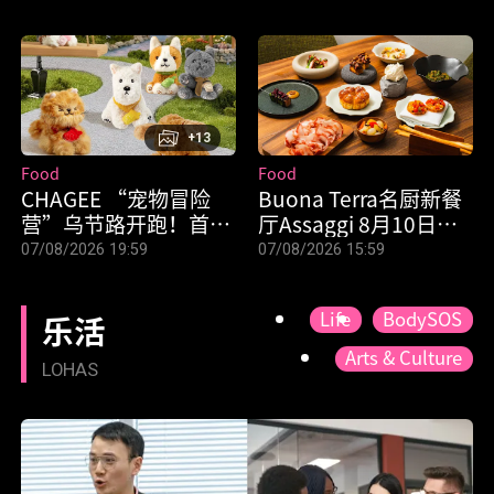
+13
Food
Food
CHAGEE “宠物冒险
Buona Terra名厨新餐
营”乌节路开跑！首辆
厅Assaggi 8月10日开
宠物友好餐车亮相，3
张 午餐$58起！
07/08/2026 19:59
07/08/2026 15:59
个月限定快闪
Life
BodySOS
乐活
Arts & Culture
LOHAS