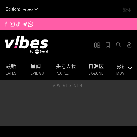
S
vibes
繁体
Edition:
k
i
p
t
o
m
a
最新
星闻
头号人物
日韩区
影视
i
n
LATEST
E-NEWS
PEOPLE
JK-ZONE
MOVIES & 
c
ADVERTISEMENT
o
n
t
e
n
t