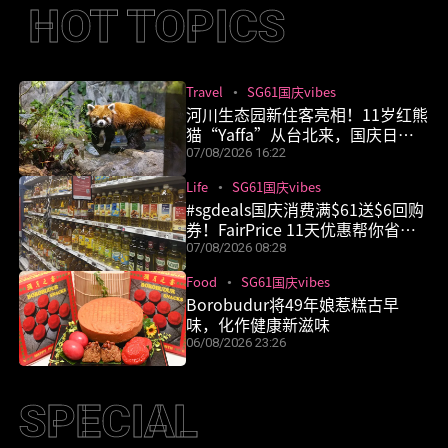
HOT TOPICS
SG61国庆
什么鬼都
职场攻略
食谱
Travel
SG61国庆vibes
vibes
有
河川生态园新住客亮相！11岁红熊
猫“Yaffa”从台北来，国庆日周
末正式见客
07/08/2026 16:22
Life
SG61国庆vibes
#sgdeals国庆消费满$61送$6回购
券！FairPrice 11天优惠帮你省更
多
07/08/2026 08:28
Food
SG61国庆vibes
Borobudur将49年娘惹糕古早
味，化作健康新滋味
06/08/2026 23:26
SPECIAL