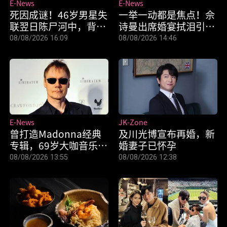
E-News
E-News
死因成谜！46岁男星失
一举一动都是焦点！佘
联翌日陈尸河中，背包
诗曼出席婚宴拭泪引猜
惊见20kg水泥块
测
08/08/2026 16:09
08/08/2026 14:46
E-News
JK-Zone
曾打造Madonna经典
及川光博宣布再婚，新
专辑，69岁大咖音乐制
婚妻子已怀孕
作人家中离世
08/08/2026 13:55
08/08/2026 12:38