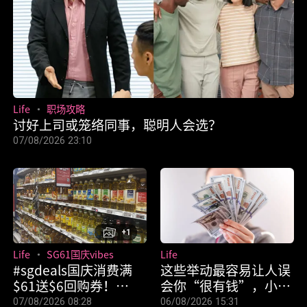
Life
职场攻略
讨好上司或笼络同事，聪明人会选？
07/08/2026 23:10
+1
Life
SG61国庆vibes
Life
#sgdeals国庆消费满
这些举动最容易让人误
$61送$6回购券！
会你“很有钱”，小心
FairPrice 11天优惠帮
惹麻烦上身！
07/08/2026 08:28
06/08/2026 15:31