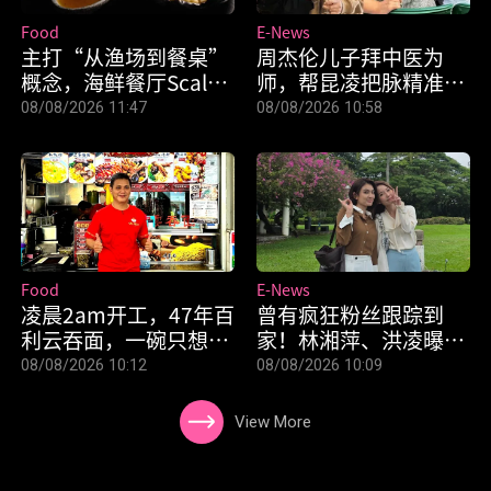
Food
E-News
主打“从渔场到餐桌”
周杰伦儿子拜中医为
概念，海鲜餐厅Scaled
师，帮昆凌把脉精准说
by Ah Hua Kelong将
中“这件事”
08/08/2026 11:47
08/08/2026 10:58
于9月告别现址
Food
E-News
凌晨2am开工，47年百
曾有疯狂粉丝跟踪到
利云吞面，一碗只想卖
家！林湘萍、洪凌曝惊
$4.50！
魂经历
08/08/2026 10:12
08/08/2026 10:09
View More