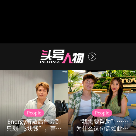
People
People
Energy解散后曾穷到
“我需要帮助”……
只剩“3块钱”，萧景
为什么这句话如此难
鸿需靠家人救济维持
以启齿？