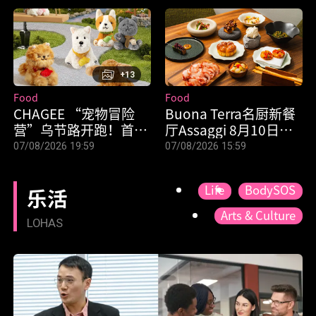
+13
Food
Food
CHAGEE “宠物冒险
Buona Terra名厨新餐
营”乌节路开跑！首辆
厅Assaggi 8月10日开
宠物友好餐车亮相，3
张 午餐$58起！
07/08/2026 19:59
07/08/2026 15:59
个月限定快闪
Life
BodySOS
乐活
Arts & Culture
LOHAS