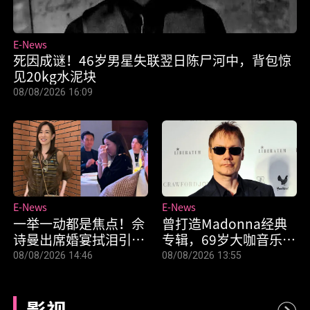
E-News
死因成谜！46岁男星失联翌日陈尸河中，背包惊
见20kg水泥块
08/08/2026 16:09
E-News
E-News
一举一动都是焦点！佘
曾打造Madonna经典
诗曼出席婚宴拭泪引猜
专辑，69岁大咖音乐制
测
作人家中离世
08/08/2026 14:46
08/08/2026 13:55
影视