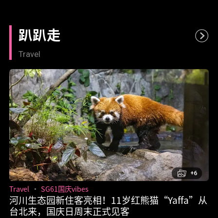
你省更多
趴趴走
Travel
+6
Travel
SG61国庆vibes
河川生态园新住客亮相！11岁红熊猫“Yaffa”从
台北来，国庆日周末正式见客