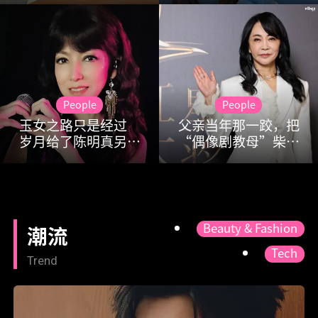
生活
People
People
玉女之路只是经过
父亲当年那一跤，把
岁月给了陈明真另一
“偶像剧教母”柴智
张表情
屏“推”进了影视圈
Beauty & Fashion
潮流
Tech
Trend