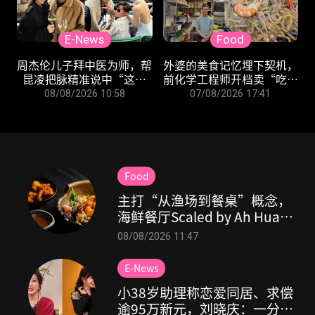
E-News
Food
周杰伦儿子拜中医为师，帮
外婆的美食记忆埋下契机，
昆凌把脉精准说中“这件
前化学工程师开档卖“吃不
事”
腻”的炒福建虾面！
08/08/2026 10:58
07/08/2026 17:41
Food
主打“从渔场到餐桌”概念，
海鲜餐厅Scaled by Ah Hua
Kelong将于9月告别现址
08/08/2026 11:47
E-News
小38岁助理称恋爱同居、求偿
逾95万新元，刘晓庆：一分不