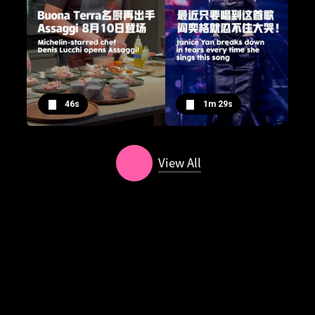
46s
1m 29s
View All