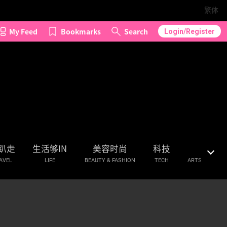
繁体
My Feed
Bookmarks
Search
Login/Register
趴走
生活够IN
美容时尚
科技
艺文
AVEL
LIFE
BEAUTY & FASHION
TECH
ARTS & CULTU