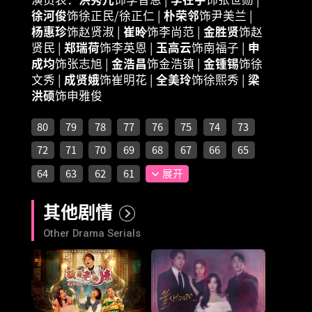
徐河俊
饰徐正民
/
徐正仁 |
朴荣邻
饰尹美兰 |
杨惠珍
饰赵贤淑 |
崔昤
饰李尚范 |
金胜贤
饰赵
贤民 |
郑瑞荷
饰李英恩 |
玉高云
饰南福子 |
申
成均
饰张志旭 |
金浩昌
饰金浩镇 |
金锺锡
饰徐
文秀 |
成贤娥
饰崔明花 |
全美玲
饰徐熙秀 |
梁
洪硕
饰申雅俊
80
79
78
77
76
75
74
73
72
71
70
69
68
67
66
65
64
63
62
61
展开
其他剧情
Other Drama Serials