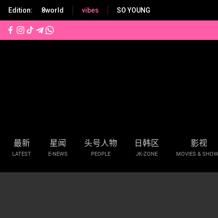
S
Edition:
8world
vibes
SO YOUNG
k
i
p
t
o
m
a
i
n
c
o
n
最新
星闻
头号人物
日韩区
影视
t
LATEST
E-NEWS
PEOPLE
JK-ZONE
MOVIES & SHO
e
n
t