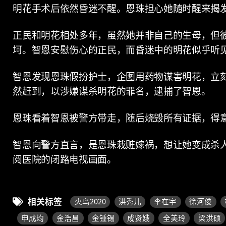
明花手术后依然昏迷不醒。恩珠担心她随时醒来揭
正民和明花相处多年，虽然她并非自己的生母，但
坷。智恩安慰伤心的正民，而昏迷中的明花似乎听
智恩发现恩珠假扮护士，企图用药物谋害明花，立
然赶到，以涉嫌谋杀明花的罪名，逮捕了智恩。
恩珠看着智恩被警方带走，随后烧毁所有证据，得
智恩向警方直言，是恩珠栽赃嫁祸，想让她变成杀
阅医院的闭路电视画面。
相关标签
火鸟2020
洪秀儿
李在宇
徐河俊
申成均
金浩昌
金锺锡
成贤娥
全美玲
梁洪硕