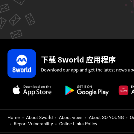
下载 8world 应用程序
Download our app and get the latest news up
Home
About 8world
About vibes
About SO YOUNG
O
Report Vulnerability
Online Links Policy