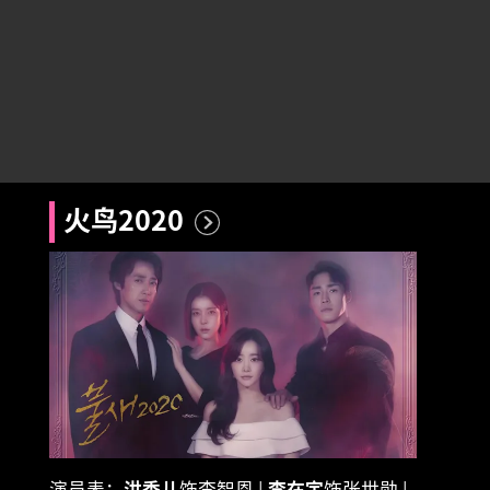
火鸟2020
演员表：
洪秀儿
饰李智恩 |
李在宇
饰张世勋 |