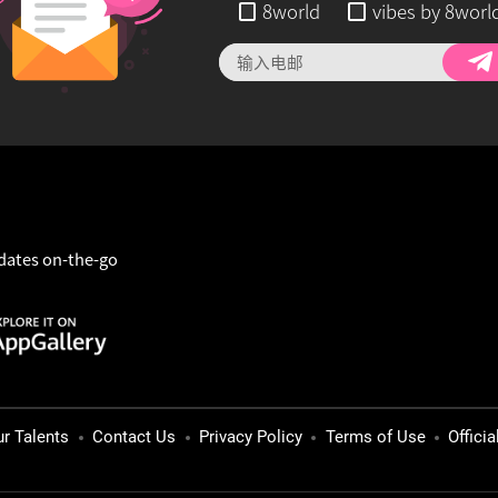
8world
vibes by 8worl
dates on-the-go
ur Talents
Contact Us
Privacy Policy
Terms of Use
Offici