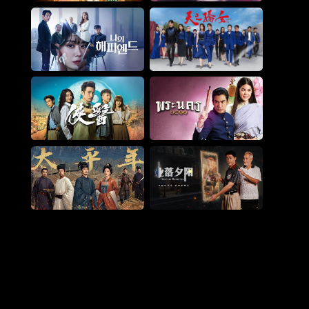
孩是老的辣
火鸟2020
我的幸福结局
天之骄女
侠医
媒婆变新娘
太平年
业落夕阳