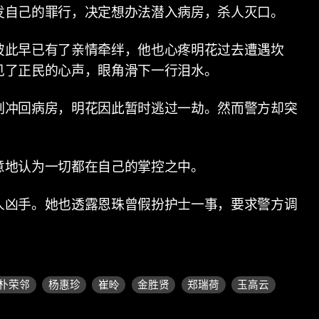
发自己的罪行，决定想办法潜入病房，杀人灭口。
彼此早已有了亲情牵绊，他也心疼明花过去遭遇坎
见了正民的心声，眼角滑下一行泪水。
刻冲回病房，明花因此暂时逃过一劫。然而警方却突
意地认为一切都在自己的掌控之中。
人凶手。她也透露恩珠曾假扮护士一事，要求警方调
朴荣邻
杨惠珍
崔昤
金胜贤
郑瑞荷
玉高云