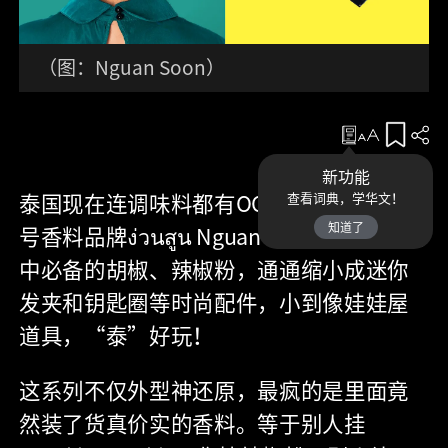
（图：Nguan Soon）
收藏
新功能
泰国现在连调味料都有OOTD了。泰国老字
查看词典，学华文！
知道了
号香料品牌ง่วนสูน Nguan Soon把泰国人家
中必备的胡椒、辣椒粉，通通缩小成迷你
发夹和钥匙圈等时尚配件，小到像娃娃屋
道具，“泰”好玩！
这系列不仅外型神还原，最疯的是里面竟
然装了货真价实的香料。等于别人挂