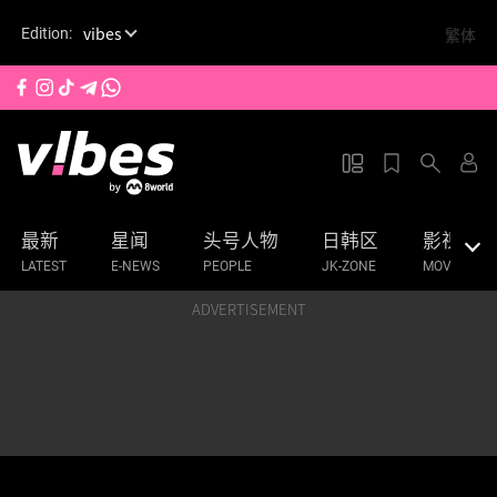
S
vibes
繁体
Edition:
k
i
p
t
o
m
a
最新
星闻
头号人物
日韩区
影视
i
n
LATEST
E-NEWS
PEOPLE
JK-ZONE
MOVIES & 
c
ADVERTISEMENT
o
n
t
e
n
t