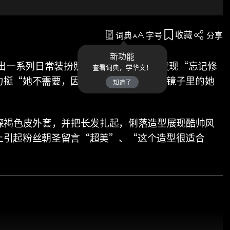
收藏
词典
字号
分享
新功能
在IG晒出一系列日常装扮照，但其中一张却被发现“忘记修
查看词典，学华文！
力挺“她不需要，因为已经超美”，认为镜子里的她
知道了
穿着深褐色皮外套，并把长发扎起，俐落造型展现酷帅风
上引起粉丝朝圣留言“超美”、“这个造型很适合