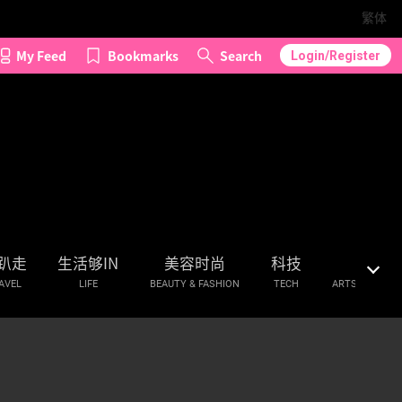
繁体
My Feed
Bookmarks
Search
Login/Register
趴走
生活够IN
美容时尚
科技
艺文
AVEL
LIFE
BEAUTY & FASHION
TECH
ARTS & CULTU