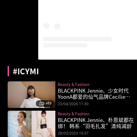
#ICYMI
Beauty & Fashion
BLACKPINK Jennie、少女时代
YoonA都爱的仙气品牌Cecilie
Bahnsen联名UNIQLO，浪漫到想
+12
23/04/2026 11:30
整套收藏！
Beauty & Fashion
BLACKPINK Jennie、朴恩斌都在
绑！ 韩系“羽毛扎发”清纯减龄
28/03/2023 15:37