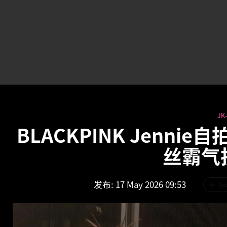
JK
BLACKPINK Jenn
丝霸气
发布
: 17 May 2026 09:53
Set