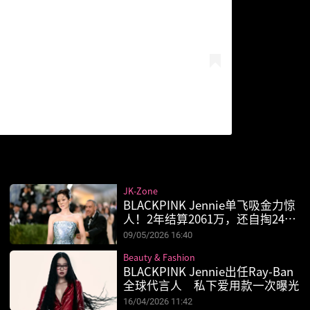
JK-Zone
BLACKPINK Jennie单飞吸金力惊
人！2年结算2061万，还自掏247
万借公司
09/05/2026 16:40
Beauty & Fashion
BLACKPINK Jennie出任Ray-Ban
全球代言人 私下爱用款一次曝光
16/04/2026 11:42