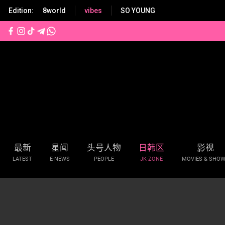
S
Edition:
8world
vibes
SO YOUNG
k
i
p
t
o
m
a
i
n
c
o
n
最新
星闻
头号人物
日韩区
影视
t
LATEST
E-NEWS
PEOPLE
JK-ZONE
MOVIES & SHO
e
n
t