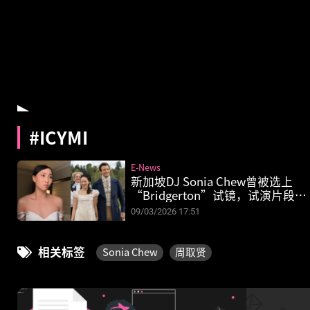
#ICYMI
E-News
新加坡DJ Sonia Chew曾被选上
“Bridgerton”试镜，试演片段首
公开
09/03/2026 17:51
相关标签
Sonia Chew
周取贤