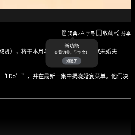
收藏
词典
字号
分享
新功能
ew（周取贤），将于本月与大14岁的投资银行家未婚夫
查看词典，学华文！
知道了
to ‘I Do’”，并在最新一集中揭晓婚宴菜单。他们决
。