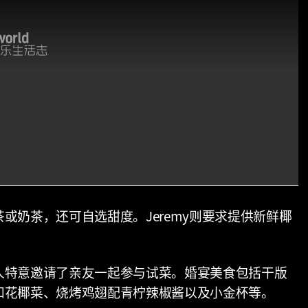
或奶茶，还可自选甜度。Jeremy则要求提供新鲜椰
人特意邀请了亲友一起参与试菜。婚宴美食包括干版
和花椰菜、烧烤鸡翅配青柠辣椒酱以及小金杯等。