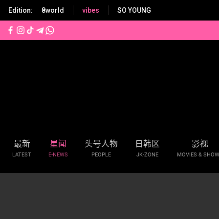
S
Edition:
8world
vibes
SO YOUNG
k
i
p
t
o
m
a
i
n
c
o
n
最新
星闻
头号人物
日韩区
影视
t
LATEST
E-NEWS
PEOPLE
JK-ZONE
MOVIES & SHO
e
n
t