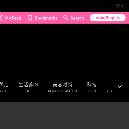
繁体
My Feed
Bookmarks
Search
Login/Register
趴走
生活够IN
美容时尚
科技
艺文
AVEL
LIFE
BEAUTY & FASHION
TECH
ARTS & CULTU