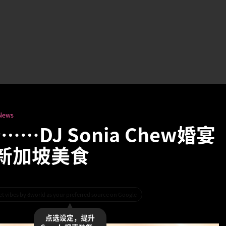
News
DJ Sonia Chew婚宴
新加坡美食
et vibes by 8world as your preferred source on Google
点选设定，提升