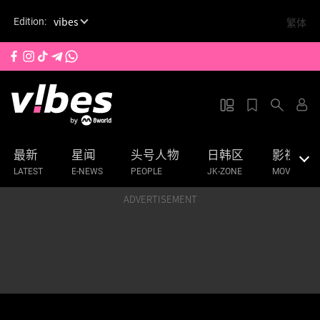
S
vibes
繁体
Edition:
k
i
p
t
o
m
a
最新
星闻
头号人物
日韩区
影视
i
n
LATEST
E-NEWS
PEOPLE
JK-ZONE
MOVIES & 
c
ADVERTISEMENT
o
n
t
e
n
t