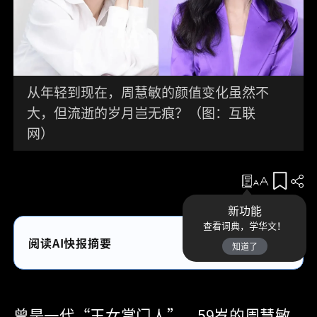
从年轻到现在，周慧敏的颜值变化虽然不
大，但流逝的岁月岂无痕？（图：互联
网）
收藏
新功能
查看词典，学华文！
阅读AI快报摘要
知道了
曾是一代“玉女掌门人”，59岁的周慧敏