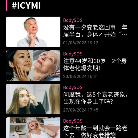
#ICYMI
BodySOS
没有一夕变老这回事 年
届半百，身体才开始“大
转弯”！
01/08/2025 19:12
BodySOS
注意44岁和60岁 2个身
体老化爆发期！
20/08/2024 16:31
BodySOS
问魔镜，这5个衰老迹象，
出现在你身上了吗？
27/09/2024 17:45
BodySOS
这个年龄一到就会一路老
下去 做好衰老措施