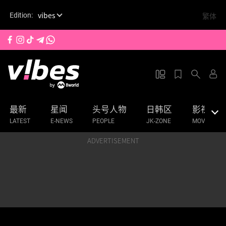
S
vibes
繁体
Edition:
k
i
p
t
o
m
a
最新
星闻
头号人物
日韩区
影视
i
n
LATEST
E-NEWS
PEOPLE
JK-ZONE
MOVIES & 
c
ADVERTISEMENT
o
n
t
e
n
t